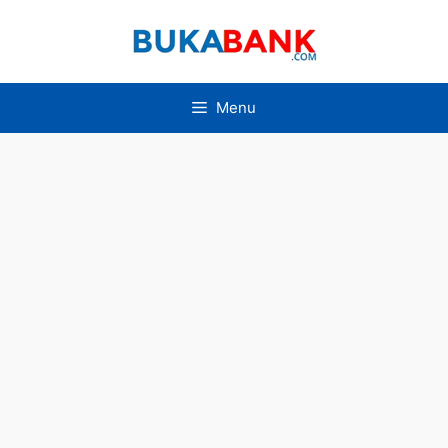
Langsung
ke
isi
Menu