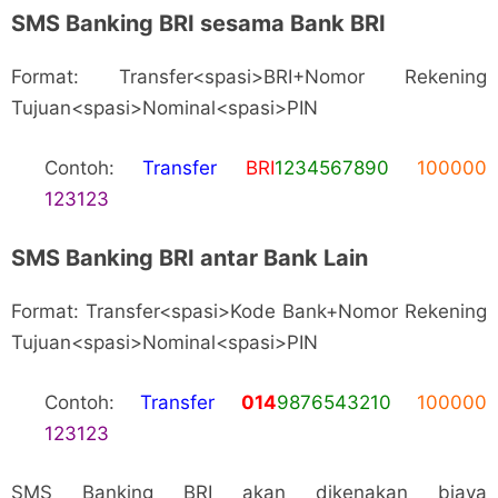
SMS Banking BRI sesama Bank BRI
Format: Transfer<spasi>BRI+Nomor Rekening
Tujuan<spasi>Nominal<spasi>PIN
Contoh:
Transfer
BRI
1234567890
100000
123123
SMS Banking BRI antar Bank Lain
Format: Transfer<spasi>Kode Bank+Nomor Rekening
Tujuan<spasi>Nominal<spasi>PIN
Contoh:
Transfer
014
9876543210
100000
123123
SMS Banking BRI akan dikenakan biaya